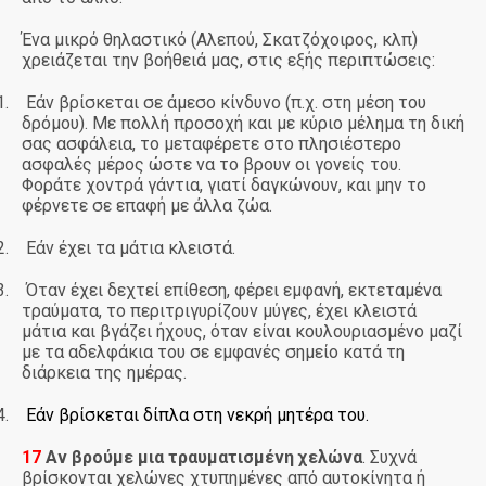
Ένα μικρό θηλαστικό (Αλεπού, Σκατζόχοιρος, κλπ)
χρειάζεται την βοήθειά μας, στις εξής περιπτώσεις:
1.
Εάν βρίσκεται σε άμεσο κίνδυνο (π.χ. στη μέση του
δρόμου). Με πολλή προσοχή και με κύριο μέλημα τη δική
σας ασφάλεια, το μεταφέρετε στο πλησιέστερο
ασφαλές μέρος ώστε να το βρουν οι γονείς του.
Φοράτε χοντρά γάντια, γιατί δαγκώνουν, και μην το
φέρνετε σε επαφή με άλλα ζώα.
2.
Εάν έχει τα μάτια κλειστά.
3.
Όταν έχει δεχτεί επίθεση, φέρει εμφανή, εκτεταμένα
τραύματα, το περιτριγυρίζουν μύγες, έχει κλειστά
μάτια και βγάζει ήχους, όταν είναι κουλουριασμένο μαζί
με τα αδελφάκια του σε εμφανές σημείο κατά τη
διάρκεια της ημέρας.
4.
Εάν βρίσκεται δίπλα στη νεκρή μητέρα του.
17
Αν βρούμε μια τραυματισμένη χελώνα
. Συχνά
βρίσκονται χελώνες χτυπημένες από αυτοκίνητα ή