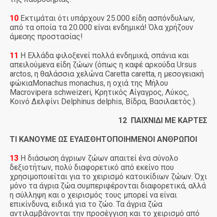
10
Εκτιμάται ότι υπάρχουν 25.000 είδη ασπόνδυλων,
από τα οποία τα 20.000 είναι ενδημικά! Όλα χρήζουν
άμεσης προστασίας!
11
Η Ελλάδα φιλοξενεί πολλά ενδημικά, σπάνια και
απειλούμενα είδη ζώων (όπως η καφέ αρκούδα Ursus
arctos, η θαλάσσια χελώνα Caretta caretta, η μεσογειακή
φώκιαMonachus monachus, η οχιά της Μήλου
Macrovipera schweizeri, Κρητικός Αίγαγρος, Λύκος,
Κοινό Δελφίνι Delphinus delphis, Βίδρα, Βασιλαετός.).
12 ΠΑΙΧΝΙΔΙ ΜΕ ΚΑΡΤΕΣ
ΤΙ ΚΑΝΟΥΜΕ ΩΣ ΕΥΑΙΣΘΗΤΟΠΟΙΗΜΕΝΟΙ ΑΝΘΡΩΠΟΙ
13
Η διάσωση άγριων ζώων απαιτεί ένα σύνολο
δεξιοτήτων, πολύ διαφορετικό από εκείνο που
χρησιμοποιείται για το χειρισμό κατοικίδιων ζώων. Όχι
μόνο τα άγρια ζώα συμπεριφέρονται διαφορετικά, αλλά
η σύλληψη και ο χειρισμός τους μπορεί να είναι
επικίνδυνα, ειδικά για το ζώο. Τα άγρια ζώα
αντιλαμβάνονται την προσέγγιση και το χειρισμό από