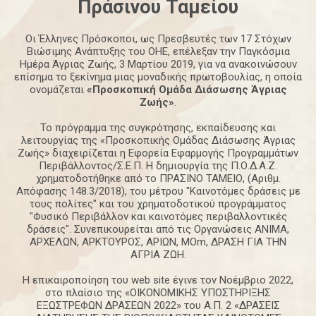
Πράσινου
Ταμείου
Οι Έλληνες Πρόσκοποι, ως Πρεσβευτές των 17 Στόχων
Βιώσιμης Ανάπτυξης του ΟΗΕ, επέλεξαν την Παγκόσμια
Ημέρα Άγριας Ζωής, 3 Μαρτίου 2019, για να ανακοινώσουν
επίσημα το ξεκίνημα μιας μοναδικής πρωτοβουλίας, η οποία
ονομάζεται
«Προσκοπική Ομάδα Διάσωσης Άγριας
Ζωής»
.
Το πρόγραμμα της συγκρότησης, εκπαίδευσης και
λειτουργίας της «Προσκοπικής Ομάδας Διάσωσης Άγριας
Ζωής» διαχειρίζεται η Εφορεία Εφαρμογής Προγραμμάτων
Περιβάλλοντος/Σ.Ε.Π. Η δημιουργία της Π.Ο.Δ.Α.Ζ.
χρηματοδοτήθηκε από το ΠΡΑΣΙΝΟ ΤΑΜΕΙΟ, (Αριθμ.
Απόφασης 148.3/2018), του μέτρου "Καινοτόμες δράσεις με
τους πολίτες" και του χρηματοδοτικού προγράμματος
"Φυσικό Περιβάλλον και καινοτόμες περιβαλλοντικές
δράσεις". Συνεπικουρείται από τις Οργανώσεις ΑΝΙΜΑ,
ΑΡΧΕΛΩΝ, ΑΡΚΤΟΥΡΟΣ, ΑΡΙΩΝ, ΜΟm, ΔΡΑΣΗ ΓΙΑ ΤΗΝ
ΑΓΡΙΑ ΖΩΗ.
Η επικαιροποίηση του web site έγινε τον Νοέμβριο 2022,
στο πλαίσιο της «ΟΙΚΟΝΟΜΙΚΗΣ ΥΠΟΣΤΗΡΙΞΗΣ
ΕΞΩΣΤΡΕΦΩΝ ΔΡΑΣΕΩΝ 2022» του Α.Π. 2 «ΔΡΑΣΕΙΣ