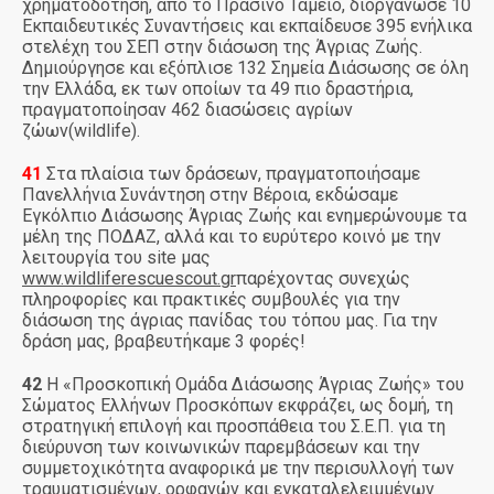
χρηματοδότηση, από το Πράσινο Ταμείο, διοργάνωσε 10
Εκπαιδευτικές Συναντήσεις και εκπαίδευσε 395 ενήλικα
στελέχη του ΣΕΠ στην διάσωση της Άγριας Ζωής.
Δημιούργησε και εξόπλισε 132 Σημεία Διάσωσης σε όλη
την Ελλάδα, εκ των οποίων τα 49 πιο δραστήρια,
πραγματοποίησαν 462 διασώσεις αγρίων
ζώων(wildlife).
41
Στα πλαίσια των δράσεων, πραγματοποιήσαμε
Πανελλήνια Συνάντηση στην Βέροια, εκδώσαμε
Εγκόλπιο Διάσωσης Άγριας Ζωής και ενημερώνουμε τα
μέλη της ΠΟΔΑΖ, αλλά και το ευρύτερο κοινό με την
λειτουργία του
site
μας
www.wildliferescuescout.gr
παρέχοντας συνεχώς
πληροφορίες και πρακτικές συμβουλές για την
διάσωση της άγριας πανίδας του τόπου μας. Για την
δράση μας, βραβευτήκαμε 3 φορές!
42
Η «Προσκοπική Ομάδα Διάσωσης Άγριας Ζωής» του
Σώματος Ελλήνων Προσκόπων εκφράζει, ως δομή, τη
στρατηγική επιλογή και προσπάθεια του Σ.Ε.Π. για τη
διεύρυνση των κοινωνικών παρεμβάσεων και την
συμμετοχικότητα αναφορικά με την περισυλλογή των
τραυματισμένων, ορφανών και εγκαταλελειμμένων