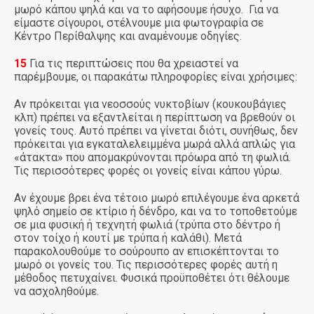
μωρό κάπου ψηλά και να το αφήσουμε ήσυχο. Για να
είμαστε σίγουροι, στέλνουμε μια φωτογραφία σε
Κέντρο Περίθαλψης και αναμένουμε οδηγίες.
15
Για τις περιπτώσεις που θα χρειαστεί να
παρέμβουμε, οι παρακάτω πληροφορίες είναι χρήσιμες:
Αν πρόκειται για νεοσσούς νυκτοβίων (κουκουβάγιες
κλπ) πρέπει να εξαντλείται η περίπτωση να βρεθούν οι
γονείς τους. Αυτό πρέπει να γίνεται διότι, συνήθως, δεν
πρόκειται για εγκαταλελειμμένα μωρά αλλά απλώς για
«άτακτα» που απομακρύνονται πρόωρα από τη φωλιά.
Τις περισσότερες φορές οι γονείς είναι κάπου γύρω.
Αν έχουμε βρει ένα τέτοιο μωρό επιλέγουμε ένα αρκετά
ψηλό σημείο σε κτίριο ή δένδρο, και να το τοποθετούμε
σε μια φυσική ή τεχνητή φωλιά (τρύπα στο δέντρο ή
στον τοίχο ή κουτί με τρύπα ή καλάθι). Μετά
παρακολουθούμε το σούρουπο αν επισκέπτονται το
μωρό οι γονείς του. Τις περισσότερες φορές αυτή η
μέθοδος πετυχαίνει. Φυσικά προϋποθέτει ότι θέλουμε
να ασχοληθούμε.