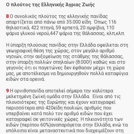
Ο πλούτος της Ελληνικής Άγριας Ζωής
8
Ο συνολικός πλούτος της ελληνικής πανίδας
απαρτίζεται από πάνω από 35.000 είδη. Όπως 116
θηλαστικά, 422 πτηνά, 59 ερπετά, 20 αμφίβια, 110
ψάρια γλυκού νερού,447 ψάρια της θάλασσας, κλπ,κλπ.
Η ύπαρξη πλούσιας πανίδας στην Ελλάδα οφείλεται στη
γεωγραφική θέση της χώρας, στον μεγάλο αριθμό
νησιών, στην αυξομείωση της στάθμης της θάλασσας,
στην ύπαρξη πολλών σπηλαίων (8.000!) καθώς και στο
γεγονός ότι οι παγετώνες δεν έφθασαν μέχρι τη χώρα
μας, με αποτέλεσμα να δημιουργηθούν πολλά καταφύγια
ειδών στα ορεινά.
9
Η ορνιθοπανίδα αποτελεί σήμερα την καλύτερα
μελετημένη ζωϊκή ομάδα στην Ελλάδα. Είναι από τις
πλουσιότερες της Ευρώπης και έχουν καταγραφεί
περισσότερα από 420είδη πουλιών, αριθμός που
υπερβαίνει κατά πολύ τον αριθμό ειδών που έχει
καταγραφεί σε γειτονικές χώρες. Η πλειονότητα των
ειδών (περίπου 60%)αναπαράγεται στην Ελλάδα, ενώ τα
υπόλοιπα είναι μεταναστευτικά που διαχειμάζουν στη