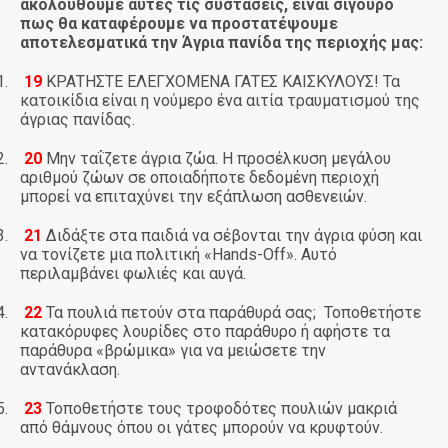
ακολουθούμε αυτές τις συστάσεις, είναι σίγουρο
πως θα καταφέρουμε να προστατέψουμε
αποτελεσματικά την Άγρια πανίδα της περιοχής μας:
1.
19
ΚΡΑΤΗΣΤΕ ΕΛΕΓΧΟΜΕΝΑ ΓΑΤΕΣ ΚΑΙΣΚΥΛΟΥΣ! Τα
κατοικίδια είναι η νούμερο ένα αιτία τραυματισμού της
άγριας πανίδας.
2.
20
Μην ταΐζετε άγρια ζώα. Η προσέλκυση μεγάλου
αριθμού ζώων σε οποιαδήποτε δεδομένη περιοχή
μπορεί να επιταχύνει την εξάπλωση ασθενειών.
3.
21
Διδάξτε στα παιδιά να σέβονται την άγρια φύση και
να τονίζετε μια πολιτική «Hands-Off». Αυτό
περιλαμβάνει φωλιές και αυγά.
4.
22
Τα πουλιά πετούν στα παράθυρά σας; Τοποθετήστε
κατακόρυφες λουρίδες στο παράθυρο ή αφήστε τα
παράθυρα «βρώμικα» για να μειώσετε την
αντανάκλαση.
5.
23
Τοποθετήστε τους τροφοδότες πουλιών μακριά
από θάμνους όπου οι γάτες μπορούν να κρυφτούν.