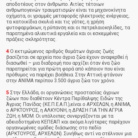
αποδοτέους στον άνθρωπο. Αιτίες τέτοιων
ανθρωπογενών τραυματισμών είναι τα μηχανοκίνητα
οχήματα, οι γραμμές μεταφοράς ηλεκτρικής ενέργειας,
τα κατοικίδια σκυλιά και τις γάτες, η χρήση
φυτοφαρμάκων, η ρύπανση και οι πετρελαιοκηλίδες, τα
παρατημένα αλιευτικά εργαλεία και οι εσκεμμένες
πράξεις σκληρότητας.
4
Ο εκτιμώμενος αριθμός θυμάτων άγριας ζωής
βασίζεται σε αρχεία που άγρια ζώα έχουν αναφερθεί ή
διασωθεί – μια διαδρομή που αρχίζει όταν ένα ζώο
παρατηρείται για πρώτη φορά από κάποιον που είναι
πρόθυμος να παρέχει βοήθεια. Στην Αττική φτάνουν
στην ΑΝΙΜΑ περίπου 3.500 άγρια ζώα τον χρόνο.
5
Στην Ελλάδα, οι οργανώσεις προστασίας άγριων
ζώων που διαθέτουν
Κέντρα Περίθαλψης Ειδών της
Άγριας Πανίδας (ΚΕ.Π.Ε.Α.Π.)
,είναι ο ΑΡΧΕΛΩΝ, η ΑΝΙΜΑ,
ο ΑΡΚΤΟΥΡΟΣ, η ΑΛΚΥΟΝΗ, η ΔΡΑΣΗ ΓΙΑ ΤΗΝ ΑΓΡΙΑ
ΖΩΗ, η ΜΟΜ. Οι υπόλοιπες συνεργάζονται με τα
αδειοδοτημένα ΚΕΠΕΑΠ και ακόμα λιγότερες παρέχουν
οργανωμένες ομάδες διάσωσης στο πεδίο
(ΑΡΚΤΟΥΡΟΣ, ΑΡΧΕΛΩΝ). Συνήθως αντί να στέλνουν μια