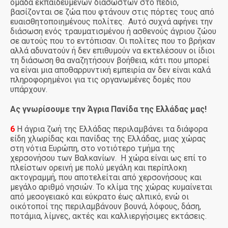
ομάδα εκπαιδευμένων διασωστών στο πεδίο,
βασίζονται σε ζώα που φτάνουν στις πόρτες τους από
ευαισθητοποιημένους πολίτες. Αυτό συχνά αφήνει την
διάσωση ενός τραυματισμένου ή ασθενούς άγριου ζώου
σε αυτούς που το εντόπισαν. Οι πολίτες που το βρήκαν
αλλά αδυνατούν ή δεν επιθυμούν να εκτελέσουν οι ίδιοι
τη διάσωση θα αναζητήσουν βοήθεια, κάτι που μπορεί
να είναι μια αποθαρρυντική εμπειρία αν δεν είναι καλά
πληροφορημένοι για τις οργανωμένες δομές που
υπάρχουν.
Ας γνωρίσουμε την Άγρια Πανίδα της Ελλάδας μας!
6
Η άγρια ζωή της Ελλάδας περιλαμβάνει τα διάφορα
είδη χλωρίδας και πανίδας της Ελλάδας, μιας χώρας
στη νότια Ευρώπη, στο νοτιότερο τμήμα της
χερσονήσου των Βαλκανίων. Η χώρα είναι ως επί το
πλείστων ορεινή με πολύ μεγάλη και περίπλοκη
ακτογραμμή, που αποτελείται από χερσονήσους και
μεγάλο αριθμό νησιών. Το κλίμα της χώρας κυμαίνεται
από μεσογειακό και εύκρατο έως αλπικό, ενώ οι
οικότοποί της περιλαμβάνουν βουνά, λόφους, δάση,
ποτάμια, λίμνες, ακτές και καλλιεργήσιμες εκτάσεις.