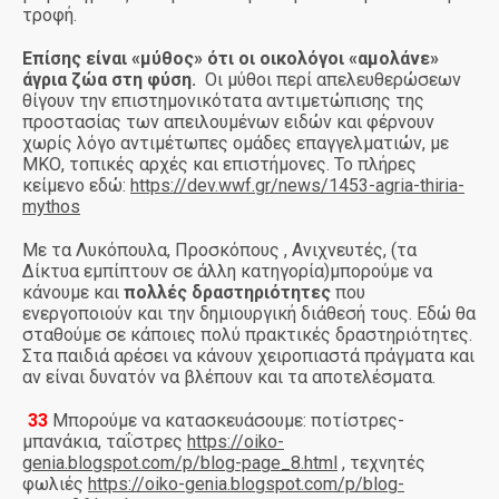
τροφή.
Επίσης είναι «μύθος» ότι οι οικολόγοι «αμολάνε»
άγρια ζώα στη φύση.
Οι μύθοι περί απελευθερώσεων
θίγουν την επιστημονικότατα αντιμετώπισης της
προστασίας των απειλουμένων ειδών και φέρνουν
χωρίς λόγο αντιμέτωπες ομάδες επαγγελματιών, με
ΜΚΟ, τοπικές αρχές και επιστήμονες. Το πλήρες
κείμενο εδώ:
https://dev.wwf.gr/news/1453-agria-thiria-
mythos
Με τα Λυκόπουλα, Προσκόπους , Ανιχνευτές, (τα
Δίκτυα εμπίπτουν σε άλλη κατηγορία)μπορούμε να
κάνουμε και
πολλές δραστηριότητες
που
ενεργοποιούν και την δημιουργική διάθεσή τους. Εδώ θα
σταθούμε σε κάποιες πολύ πρακτικές δραστηριότητες.
Στα παιδιά αρέσει να κάνουν χειροπιαστά πράγματα και
αν είναι δυνατόν να βλέπουν και τα αποτελέσματα.
33
Μπορούμε να κατασκευάσουμε: ποτίστρες-
·
μπανάκια, ταΐστρες
https://oiko-
genia.blogspot.com/p/blog-page_8.html
, τεχνητές
φωλιές
https://oiko-genia.blogspot.com/p/blog-