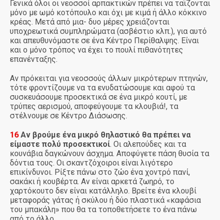
Γενικά όλοι οι νεοσσοί αρπακτικών πρέπει να ταΐζονται
μόνο με ωμό κοτόπουλο και όχι με κιμά ή άλλο κόκκινο
κρέας. Μετά από μια- δυο μέρες χρειάζονται
υποχρεωτικά συμπληρώματα (ασβέστιο κλπ.), για αυτό
και απευθυνόμαστε σε ένα Κέντρο Περίθαλψης. Είναι
και ο μόνο τρόπος να έχει το πουλί πιθανότητες
επανένταξης.
Αν πρόκειται για νεοσσούς άλλων μικρότερων πτηνών,
τότε φροντίζουμε να τα ενυδατώσουμε και αφού τα
συσκευάσουμε προσεκτικά σε ένα μικρό κουτί, με
τρύπες αερισμού, αποφεύγουμε τα κλουβιά!, τα
στέλνουμε σε Κέντρο Διάσωσης.
16
Αν βρούμε ένα μικρό θηλαστικό θα πρέπει να
είμαστε πολύ προσεκτικοί
. Οι αλεπούδες και τα
κουνάβια δαγκώνουν άσχημα. Αποφύγετε πάση θυσία τα
δόντια τους. Οι σκαντζόχοιροι είναι λιγότερο
επικίνδυνοι. Ρίξτε πάνω στο ζώο ένα χοντρό πανί,
σακάκι ή κουβέρτα. Αν είναι αρκετά ζωηρό, το
χαρτόκουτο δεν είναι κατάλληλο. Βρείτε ένα κλουβί
μεταφοράς γάτας ή σκύλου ή δύο πλαστικά «καφάσια
του μπακάλη» που θα τα τοποθετήσετε το ένα πάνω
από το άλλο.