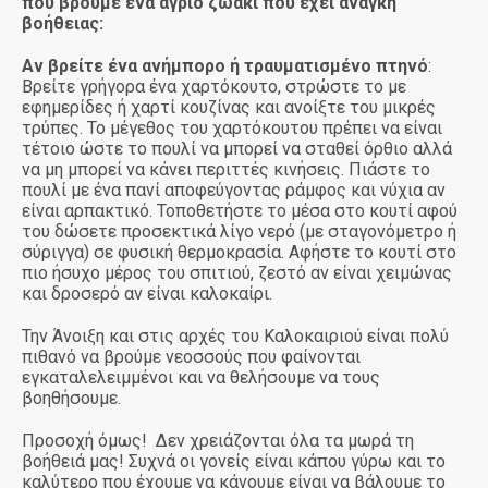
που βρούμε ένα άγριο ζωάκι που έχει ανάγκη
βοήθειας:
Αν βρείτε ένα ανήμπορο ή τραυματισμένο πτηνό
:
Βρείτε γρήγορα ένα χαρτόκουτο, στρώστε το με
εφημερίδες ή χαρτί κουζίνας και ανοίξτε του μικρές
τρύπες. Το μέγεθος του χαρτόκουτου πρέπει να είναι
τέτοιο ώστε το πουλί να μπορεί να σταθεί όρθιο αλλά
να μη μπορεί να κάνει περιττές κινήσεις. Πιάστε το
πουλί με ένα πανί αποφεύγοντας ράμφος και νύχια αν
είναι αρπακτικό. Τοποθετήστε το μέσα στο κουτί αφού
του δώσετε προσεκτικά λίγο νερό (με σταγονόμετρο ή
σύριγγα) σε φυσική θερμοκρασία. Αφήστε το κουτί στο
πιο ήσυχο μέρος του σπιτιού, ζεστό αν είναι χειμώνας
και δροσερό αν είναι καλοκαίρι.
Την Άνοιξη και στις αρχές του Καλοκαιριού είναι πολύ
πιθανό να βρούμε νεοσσούς που φαίνονται
εγκαταλελειμμένοι και να θελήσουμε να τους
βοηθήσουμε.
Προσοχή όμως! Δεν χρειάζονται όλα τα μωρά τη
βοήθειά μας! Συχνά οι γονείς είναι κάπου γύρω και το
καλύτερο που έχουμε να κάνουμε είναι να βάλουμε το