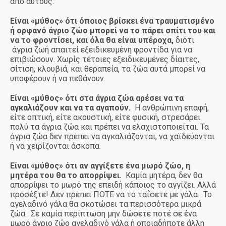
από αυτούς:
Είναι «μύθος» ότι όποιος βρίσκει ένα τραυματισμένο
ή ορφανό άγριο ζώο μπορεί να το πάρει σπίτι του και
να το φροντίσει, και όλα θα είναι υπέροχα,
διότι
άγρια ζωή απαιτεί εξειδικευμένη φροντίδα για να
επιβιώσουν. Χωρίς τέτοιες εξειδικευμένες δίαιτες,
σίτιση, κλουβιά, και θεραπεία, τα ζώα αυτά μπορεί να
υποφέρουν ή να πεθάνουν.
Είναι «μύθος» ότι στα άγρια ζώα αρέσει να τα
αγκαλιάζουν και να τα αγαπούν.
Η ανθρώπινη επαφή,
είτε οπτική, είτε ακουστική, είτε φυσική, στρεσάρει
πολύ τα άγρια ζώα και πρέπει να ελαχιστοποιείται. Τα
άγρια ζώα δεν πρέπει να αγκαλιάζονται, να χαϊδεύονται
ή να χειρίζονται άσκοπα.
Είναι «μύθος» ότι αν αγγίξετε ένα μωρό ζώο, η
μητέρα του θα το απορρίψει.
Καμία μητέρα, δεν θα
απορρίψει το μωρό της επειδή κάποιος το αγγίζει. Αλλά
προσέξτε! Δεν πρέπει ΠΟΤΕ να το ταΐσετε με γάλα. Το
αγελαδινό γάλα θα σκοτώσει τα περισσότερα μικρά
ζώα. Σε καμία περίπτωση μην δώσετε ποτέ σε ένα
μωρό άγριο ζώο αγελαδινό γάλα ή οποιαδήποτε άλλη