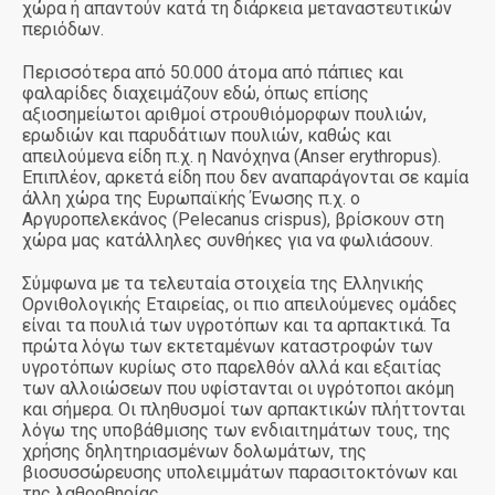
χώρα ή απαντούν κατά τη διάρκεια μεταναστευτικών
περιόδων.
Περισσότερα από 50.000 άτομα από πάπιες και
φαλαρίδες διαχειμάζουν εδώ, όπως επίσης
αξιοσημείωτοι αριθμοί στρουθιόμορφων πουλιών,
ερωδιών και παρυδάτιων πουλιών, καθώς και
απειλούμενα είδη π.χ. η Νανόχηνα (Anser erythropus).
Επιπλέον, αρκετά είδη που δεν αναπαράγονται σε καμία
άλλη χώρα της Ευρωπαϊκής Ένωσης π.χ. ο
Αργυροπελεκάνος (Pelecanus crispus), βρίσκουν στη
χώρα μας κατάλληλες συνθήκες για να φωλιάσουν.
Σύμφωνα με τα τελευταία στοιχεία της Ελληνικής
Ορνιθολογικής Εταιρείας, οι πιο απειλούμενες ομάδες
είναι τα πουλιά των υγροτόπων και τα αρπακτικά. Τα
πρώτα λόγω των εκτεταμένων καταστροφών των
υγροτόπων κυρίως στο παρελθόν αλλά και εξαιτίας
των αλλοιώσεων που υφίστανται οι υγρότοποι ακόμη
και σήμερα. Οι πληθυσμοί των αρπακτικών πλήττονται
λόγω της υποβάθμισης των ενδιαιτημάτων τους, της
χρήσης δηλητηριασμένων δολωμάτων, της
βιοσυσσώρευσης υπολειμμάτων παρασιτοκτόνων και
της λαθροθηρίας.