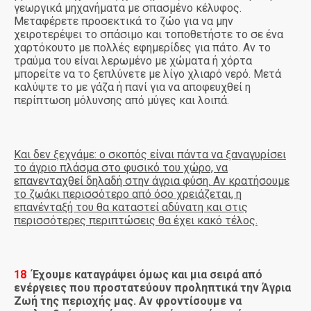
γεωργικά μηχανήματα με σπασμένο κέλυφος.
Μεταφέρετε προσεκτικά το ζώο για να μην
χειροτερέψει το σπάσιμο και τοποθετήστε το σε ένα
χαρτόκουτο με πολλές εφημερίδες για πάτο. Αν το
τραύμα του είναι λερωμένο με χώματα ή χόρτα
μπορείτε να το ξεπλύνετε με λίγο χλιαρό νερό. Μετά
καλύψτε το με γάζα ή πανί για να αποφευχθεί η
περίπτωση μόλυνσης από μύγες και λοιπά.
Και δεν ξεχνάμε: ο σκοπός είναι πάντα να ξαναγυρίσει
το άγριο πλάσμα στο φυσικό του χώρο, να
επανενταχθεί δηλαδή στην άγρια φύση. Αν κρατήσουμε
το ζωάκι περισσότερο από όσο χρειάζεται, η
επανένταξή του θα καταστεί αδύνατη και στις
περισσότερες περιπτώσεις θα έχει κακό τέλος.
18
Έχουμε καταγράψει όμως και μια σειρά από
ενέργειες που προστατεύουν προληπτικά την Άγρια
Ζωή της περιοχής μας. Αν φροντίσουμε να