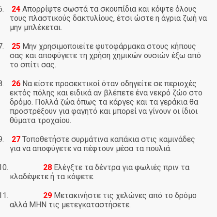
6.
24
Απορρίψτε σωστά τα σκουπίδια και κόψτε όλους
τους πλαστικούς δακτυλίους, έτσι ώστε η άγρια ζωή να
μην μπλέκεται.
7.
25
Μην χρησιμοποιείτε φυτοφάρμακα στους κήπους
σας και αποφύγετε τη χρήση χημικών ουσιών έξω από
το σπίτι σας.
8.
26
Να είστε προσεκτικοί όταν οδηγείτε σε περιοχές
εκτός πόλης και ειδικά αν βλέπετε ένα νεκρό ζώο στο
δρόμο. Πολλά ζώα όπως τα κάργες και τα γεράκια θα
προστρέξουν για φαγητό και μπορεί να γίνουν οι ίδιοι
θύματα τροχαίου.
9.
27
Τοποθετήστε συρμάτινα καπάκια στις καμινάδες
για να αποφύγετε να πέφτουν μέσα τα πουλιά.
10.
28
Ελέγξτε τα δέντρα για φωλιές πριν τα
κλαδέψετε ή τα κόψετε.
11.
29
Μετακινήστε τις χελώνες από το δρόμο
αλλά ΜΗΝ τις μετεγκαταστήσετε.