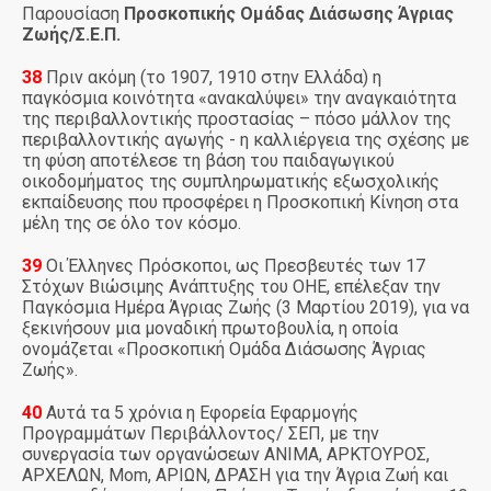
Παρουσίαση
Προσκοπικής Ομάδας Διάσωσης Άγριας
Ζωής/Σ.Ε.Π.
38
Πριν ακόμη (το 1907, 1910 στην Ελλάδα) η
παγκόσμια κοινότητα «ανακαλύψει» την αναγκαιότητα
της περιβαλλοντικής προστασίας – πόσο μάλλον της
περιβαλλοντικής αγωγής - η καλλιέργεια της σχέσης με
τη φύση αποτέλεσε τη βάση του παιδαγωγικού
οικοδομήματος της συμπληρωματικής εξωσχολικής
εκπαίδευσης που προσφέρει η Προσκοπική Κίνηση στα
μέλη της σε όλο τον κόσμο.
39
Οι Έλληνες Πρόσκοποι, ως Πρεσβευτές των 17
Στόχων Βιώσιμης Ανάπτυξης του ΟΗΕ, επέλεξαν την
Παγκόσμια Ημέρα Άγριας Ζωής (3 Μαρτίου 2019), για να
ξεκινήσουν μια μοναδική πρωτοβουλία, η οποία
ονομάζεται «Προσκοπική Ομάδα Διάσωσης Άγριας
Ζωής».
40
Αυτά τα 5 χρόνια η Εφορεία Εφαρμογής
Προγραμμάτων Περιβάλλοντος/ ΣΕΠ, με την
συνεργασία των οργανώσεων ΑΝΙΜΑ, ΑΡΚΤΟΥΡΟΣ,
ΑΡΧΕΛΩΝ, Μοm, ΑΡΙΩΝ, ΔΡΑΣΗ για την Άγρια Ζωή και