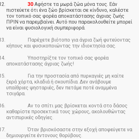
12.
30
Αφήστε τα μωρά ζώα μόνα τους. Εάν
πιστεύετε ότι ένα ζώο βρίσκεται σε κίνδυνο, καλέστε
τον τοπικό σας φορέα αποκατάστασης άγριας ζωής
ΠΡΙΝ να παρεμβαίνει. Αυτό που παρακολουθείτε μπορεί
να είναι φυσιολογική συμπεριφορά.
13.
Παρέχετε βιότοπο για άγρια ζωή φυτεύοντας
κήπους και φυσικοποιώντας την ιδιοκτησία σας.
14.
Υποστηρίξτε τον τοπικό σας φορέα
αποκατάστασης άγριας ζωής!
15.
Για την προστασία από πυρκαγιές μη καίτε
ξερά χόρτα, κλαδιά ή σκουπίδια. Δεν ανάβουμε
υπαίθριες ψησταριές, δεν πετάμε ποτέ αναμμένα
τσιγάρα.
16.
Αν το σπίτι μας βρίσκεται κοντά στο δάσος
καθαρίστε προσεκτικά τους χώρους, ακολουθώντας
αντιπυρικές οδηγίες.
17.
Όταν βρισκόσαστε στην εξοχή αποφεύγετε να
δημιουργείτε έντονους θορύβους.