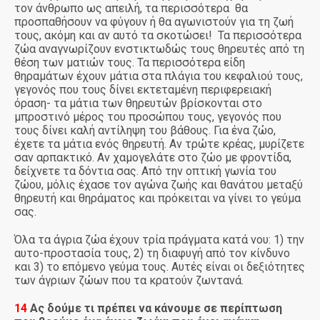
τον άνθρωπο ως απειλή, τα περισσότερα θα
προσπαθήσουν να φύγουν ή θα αγωνιστούν για τη ζωή
τους, ακόμη και αν αυτό τα σκοτώσει! Τα περισσότερα
ζώα αναγνωρίζουν ενστικτωδώς τους θηρευτές από τη
θέση των ματιών τους. Τα περισσότερα είδη
θηραμάτων έχουν μάτια στα πλάγια του κεφαλιού τους,
γεγονός που τους δίνει εκτεταμένη περιφερειακή
όραση- τα μάτια των θηρευτών βρίσκονται στο
μπροστινό μέρος του προσώπου τους, γεγονός που
τους δίνει καλή αντίληψη του βάθους. Για ένα ζώο,
έχετε τα μάτια ενός θηρευτή. Αν τρώτε κρέας, μυρίζετε
σαν αρπακτικό. Αν χαμογελάτε στο ζώο με φροντίδα,
δείχνετε τα δόντια σας. Από την οπτική γωνία του
ζώου, μόλις έχασε τον αγώνα ζωής και θανάτου μεταξύ
θηρευτή και θηράματος και πρόκειται να γίνει το γεύμα
σας.
Όλα τα άγρια ζώα έχουν τρία πράγματα κατά νου: 1) την
αυτο-προστασία τους, 2) τη διαφυγή από τον κίνδυνο
και 3) το επόμενο γεύμα τους. Αυτές είναι οι δεξιότητες
των άγριων ζώων που τα κρατούν ζωντανά.
14
Ας δούμε τι πρέπει να κάνουμε σε περίπτωση