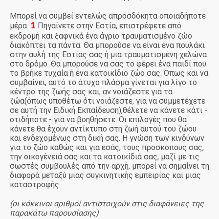
Μπορεί να συμβεί εντελώς απροσδόκητα οποιαδήποτε
1
μέρα.
Πηγαίνετε στην Εστία, επιστρέφετε από
εκδρομή και ξαφνικά ένα άγριο τραυματισμένο ζώο
διακόπτει τα πάντα. Θα μπορούσε να είναι ένα πουλάκι
στην αυλή της Εστίας σας ή μια τραυματισμένη χελώνα
στο δρόμο. Θα μπορούσε να σας το φέρει ένα παιδί που
το βρήκε τυχαία ή ένα κατοικίδιο ζώο σας. Όπως και να
συμβαίνει, αυτό το άτυχο πλάσμα γίνεται για λίγο το
κέντρο της ζωής σας και, αν νοιάζεστε για τα
ζώα(όπως υποθέτω ότι νοιάζεστε, για να συμμετέχετε
σε αυτή την Ειδική Εκπαίδευση),θέλετε να κάνετε κάτι -
οτιδήποτε - για να βοηθήσετε. Οι επιλογές που θα
κάνετε θα έχουν αντίκτυπο στη ζωή αυτού του ζώου
και ενδεχομένως στη δική σας. Η γνώση των κινδύνων
για το ζώο καθώς και για εσάς, τους προσκόπους σας,
την οικογένειά σας και τα κατοικίδιά σας, μαζί με τις
σωστές συμβουλές από την αρχή, μπορεί να σημαίνει τη
διαφορά μεταξύ μιας συγκινητικής εμπειρίας και μιας
καταστροφής.
(οι κόκκινοι αριθμοί αντιστοιχούν στις διαφάνειες της
παρακάτω παρουσίασης)