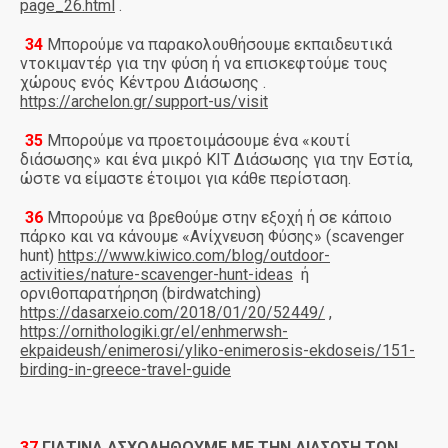
page_26.html
.
34
Μπορούμε να παρακολουθήσουμε εκπαιδευτικά
·
ντοκιμαντέρ για την φύση ή να επισκεφτούμε τους
χώρους ενός Κέντρου Διάσωσης .
https://archelon.gr/support-us/visit
35
Μπορούμε να προετοιμάσουμε ένα «κουτί
·
διάσωσης» και ένα μικρό ΚΙΤ Διάσωσης για την Εστία,
ώστε να είμαστε έτοιμοι για κάθε περίσταση.
36
Μπορούμε να βρεθούμε στην εξοχή ή σε κάποιο
·
πάρκο και να κάνουμε «Ανίχνευση Φύσης» (
scavenger
hunt
)
https://www.kiwico.com/blog/outdoor-
activities/nature-scavenger-hunt-ideas
ή
ορνιθοπαρατήρηση (
birdwatching
)
https://dasarxeio.com/2018/01/20/52449/
,
https://ornithologiki.gr/el/enhmerwsh-
ekpaideush/enimerosi/yliko-enimerosis-ekdoseis/151-
birding-in-greece-travel-guide
37
ΓΙΑΤΙΝΑ ΑΣΧΟΛΗΘΟΥΜΕ ΜΕ ΤΗΝ ΔΙΑΣΩΣΗ ΤΩΝ