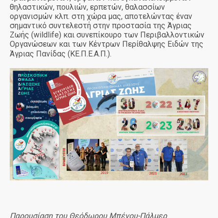
θηλαστικών, πουλιών, ερπετών, θαλασσίων
οργανισμών κλπ. στη χώρα μας, αποτελώντας έναν
σημαντικό συντελεστή στην προστασία της Άγριας
Ζωής (wildlife) και συνεπίκουρο των Περιβαλλοντικών
Οργανώσεων και των Κέντρων Περίθαλψης Ειδών της
Άγριας Πανίδας (ΚΕ.Π.Ε.Α.Π.).
Παρουσίαση του Θεόδωρου Μπένου-Πάλμερ