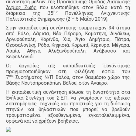
συνάντηση μελών της
Προσκοπικής Ομάδας Διάσωσης
Άγριας Ζωής
που υλοποιήθηκε στον Βόλο κατά τη
ης
διάρκεια της 35
Πανελλήνιας Ανιχνευτικής
Πολιτιστικής Ενημέρωσης (2 – 5 Μαΐου 2019).
Στην εκπαιδευτική συνάντησης συμμετείχαν 34 άτομα
από Βόλο, Λάρισα, Νέα Πέραμο, Κομοτηνή, Αιγάλεω,
Αργυρούπολη, Κόρινθο, Χίο, Άγιο Δημήτριο, Πάτρα,
Θεσσαλονίκη, Ρόδο, Κηφισιά, Κορωπί, Κέρκυρα, Μέγαρα,
Λαμία, Αθήνα, Αλεξανδρούπολη, Ανάβυσσο και
Κεφαλλονιά.
Οι εργασίες της εκπαιδευτικής συνάντησης
πραγματοποιήθηκαν στη φιλόξενη εστία του
ου
7
Συστήματος Ν/Π Βόλου, στον θαυμάσιο χώρο της
Βάσης Ναυτοπροσκόπων Βόλου, στον Άναυρο.
Η εκπαιδευτική συνάντηση έδωσε τη δυνατότητα στα
Ενήλικα Στελέχη του Σ.Ε.Π. να γνωρίσουν τις ειδικές
λεπτομέρειες, τεχνικές και πρακτικές για τη διάσωση
πτηνών και θηλαστικών που μπορεί να βρεθούν
τραυματισμένα, εξουθενωμένα, εγκαταλελειμμένα,
ορφανά και να χρήζουν βοήθειας.