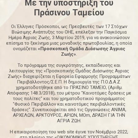
Με την υποστήριξη του
Πράσινου
Ταμείου
Οι Έλληνες Πρόσκοποι, ως Πρεσβευτές των 17 Στόχων
Βιώσιμης Ανάπτυξης του ΟΗΕ, επέλεξαν την Παγκόσμια
Ημέρα Άγριας Ζωής, 3 Μαρτίου 2019, για να ανακοινώσουν
επίσημα το ξεκίνημα μιας μοναδικής πρωτοβουλίας, η οποία
ονομάζεται
«Προσκοπική Ομάδα Διάσωσης Άγριας
Ζωής»
.
Το πρόγραμμα της συγκρότησης, εκπαίδευσης και
λειτουργίας της «Προσκοπικής Ομάδας Διάσωσης Άγριας
Ζωής» διαχειρίζεται η Εφορεία Εφαρμογής Προγραμμάτων
Περιβάλλοντος/Σ.Ε.Π. Η δημιουργία της Π.Ο.Δ.Α.Ζ.
χρηματοδοτήθηκε από το ΠΡΑΣΙΝΟ ΤΑΜΕΙΟ, (Αριθμ.
Απόφασης 148.3/2018), του μέτρου "Καινοτόμες δράσεις με
τους πολίτες" και του χρηματοδοτικού προγράμματος
"Φυσικό Περιβάλλον και καινοτόμες περιβαλλοντικές
δράσεις". Συνεπικουρείται από τις Οργανώσεις ΑΝΙΜΑ,
ΑΡΧΕΛΩΝ, ΑΡΚΤΟΥΡΟΣ, ΑΡΙΩΝ, ΜΟm, ΔΡΑΣΗ ΓΙΑ ΤΗΝ
ΑΓΡΙΑ ΖΩΗ.
Η επικαιροποίηση του web site έγινε τον Νοέμβριο 2022,
στο πλαίσιο της «ΟΙΚΟΝΟΜΙΚΗΣ ΥΠΟΣΤΗΡΙΞΗΣ