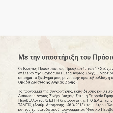
Με την υποστήριξη του
Πράσι
Οι Έλληνες Πρόσκοποι, ως Πρεσβευτές των 17 Στόχων
επέλεξαν την Παγκόσμια Ημέρα Άγριας Ζωής, 3 Μαρτίου
επίσημα το ξεκίνημα μιας μοναδικής πρωτοβουλίας, η 
Ομάδα Διάσωσης Άγριας Ζωής»
.
Το πρόγραμμα της συγκρότησης, εκπαίδευσης και λειτ
Διάσωσης Άγριας Ζωής» διαχειρίζεται η Εφορεία Εφα
Περιβάλλοντος/Σ.Ε.Π. Η δημιουργία της Π.Ο.Δ.Α.Ζ. χρ
ΤΑΜΕΙΟ, (Αριθμ. Απόφασης 148.3/2018), του μέτρου "Κα
και του χρηματοδοτικού προγράμματος "Φυσικό Περιβά