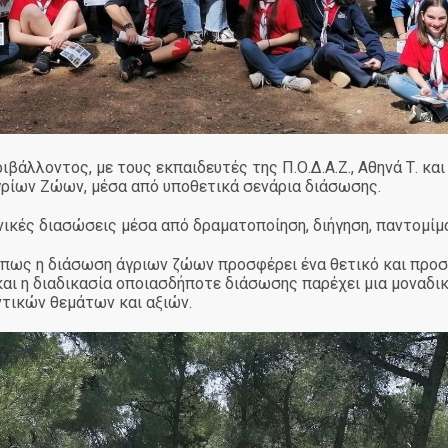
άλλοντος, με τους εκπαιδευτές της Π.Ο.Δ.Α.Ζ., Αθηνά Τ. κα
γρίων Ζώων, μέσα από υποθετικά σενάρια διάσωσης.
νικές διασώσεις μέσα από δραματοποίηση, διήγηση, παντομίμα
ν πως η διάσωση άγριων ζώων προσφέρει ένα θετικό και προ
ι η διαδικασία οποιασδήποτε διάσωσης παρέχει μια μοναδική
τικών θεμάτων και αξιών.