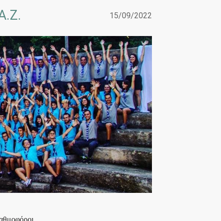
Α.Ζ.
15/09/2022
αθμοφόροι.