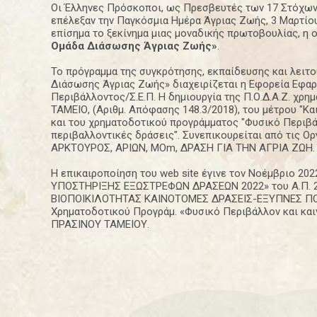
Οι Έλληνες Πρόσκοποι, ως Πρεσβευτές των 17 Στόχων
επέλεξαν την Παγκόσμια Ημέρα Άγριας Ζωής, 3 Μαρτίου
επίσημα το ξεκίνημα μιας μοναδικής πρωτοβουλίας, η 
Ομάδα Διάσωσης Άγριας Ζωής»
.
Το πρόγραμμα της συγκρότησης, εκπαίδευσης και λειτ
Διάσωσης Άγριας Ζωής» διαχειρίζεται η Εφορεία Εφα
Περιβάλλοντος/Σ.Ε.Π. Η δημιουργία της Π.Ο.Δ.Α.Ζ. χρ
ΤΑΜΕΙΟ, (Αριθμ. Απόφασης 148.3/2018), του μέτρου "Κα
και του χρηματοδοτικού προγράμματος "Φυσικό Περιβά
περιβαλλοντικές δράσεις". Συνεπικουρείται από τις 
ΑΡΚΤΟΥΡΟΣ, ΑΡΙΩΝ, ΜΟm, ΔΡΑΣΗ ΓΙΑ ΤΗΝ ΑΓΡΙΑ ΖΩΗ.
Η επικαιροποίηση του web site έγινε τον Νοέμβριο 20
ΥΠΟΣΤΗΡΙΞΗΣ ΕΞΩΣΤΡΕΦΩΝ ΔΡΑΣΕΩΝ 2022» του Α.Π. 
ΒΙΟΠΟΙΚΙΛΟΤΗΤΑΣ ΚΑΙΝΟΤΟΜΕΣ ΔΡΑΣΕΙΣ-ΕΞΥΠΝΕΣ ΠΟ
Χρηματοδοτικού Προγράμ. «Φυσικό Περιβάλλον και και
ΠΡΑΣΙΝΟΥ ΤΑΜΕΙΟΥ.