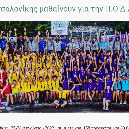
αλονίκης μαθαίνουν για την Π.Ο.Δ.
κης, 25-28 Αυγούστου 2022, συμμετείχαν 158 πρόσκοποι και 80 β