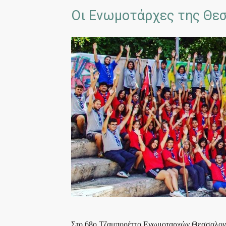
Οι Ενωμοτάρχες της Θεσσ
Στο 68ο Τζαμπορέττο Ενωμοταρχών Θεσσαλονί