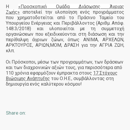
Η
«Προσκοπική Ομάδα Διάσωσης Άγριας
Ζωής»
αποτελεί την υλοποίηση ενός προγράμματος
που χρηματοδοτείται από το Πράσινο Ταμείο του
Υπουργείου Ενέργειας και Περιβάλλοντος (Αριθμ. Απόφ.
148.3/2018) και υλοποιείται με τη συμμετοχή
οργανώσεων που εξειδικεύονται στη διάσωση και την
περίθαλψη άγριων ζώων, όπως ΑΝΙΜΑ, ΑΡΧΕΛΩΝ,
ΑΡΚΤΟΥΡΟΣ, ΑΡΙΩΝ,ΜΟΜ, ΔΡΑΣΗ για την ΑΓΡΙΑ ΖΩΗ,
κλπ.
Οι Πρόσκοποι, μέσω των προγραμμάτων, των δράσεων
και των διαχρονικών αξιών τους, για περισσότερα από
110 χρόνια εφαρμόζουν έμπρακτα στους
17 Στόχους
Βιώσιμης Ανάπτυξης
του Ο.Η.Ε., συμβάλλοντας στη
δημιουργία ενός καλύτερου κόσμου!
Share on: