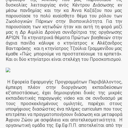
δυσκολίες λειτουργίας ενός Κέντρου Διάσωσης εν
μέσω πανδημίας και την κα Άννα Καζάζου που μας
παρουσίασε το πολύ ευαίσθητο θέμα του ρόλου των
Ζωολογικών Πάρκων στην Βιοποικιλότητα. Για την
παρουσίαση των κητωδών ήταν και αυτή τη φορά μαζί
μας η Δρ Αιμιλία Δρούγα συνιδρίτρια της οργάνωσης
ΑΡΙΩΝ. Τα κτηνιατρικά θέματα Πρώτων βοηθειών στην
άγρια πανίδα κάλυψε ο κτηνίατρος κ Αλέξανδρος
Βανταράκης και η κτηνίατρος Τζούλια Γραμμενίδου μας
έμαθε «Πώς μπορούμε να προστατεύουμε τα ερπετά».
Και οι δύο κτηνίατροι είναι στελέχη του Προσκοπισμού.
Η Εφορεία Εφαρμογής Προγραμμάτων Περιβάλλοντος,
έμπειρη πλέον στην διοργάνωση εκπαιδεύσεων
εξ’αποστάσεως, έχει δημιουργήσει δικές της μικρές
εκπαιδευτικές παραγωγές
video
και σε συνδυασμό με
τους προσκεκλημένους ομιλητές, παρέχει στους
υποψήφιους διασώστες ένα πλήρες
curriculum
που τους
επιτρέπει να πραγματοποιήσουν διάσωση και μεταφορά
Άγριου Ζώου με ασφάλεια και αποτελεσματικότητα. Η
οργανωτική ομάδα της Εφ.Εφ.Π.Π. αποτελείται από την