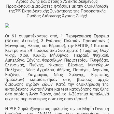
Άγριας Ζωής και στους 275 εκπαιδευμένους
Προσκόπους-Διασώστες φτάσαμε με την ολοκλήρωση
ης
της7
Εκπαιδευτικής Συνάντησης της Προσκοπικής
Ομάδας Διάσωσης Άγριας Ζωής!
Οι 61 συμμετέχοντες από, 1 Περιφερειακή Εφορεία
(Νότιας Αττικής), 3 Ενώσεις Παλαιών Προσκόπων (
Μαγνησίας, Ηλείας και Βέροιας), την ΚΕΠΠΕ, 1 Κατασκ.
Κέντρο και 29 Προσκοπικά Συστήματα ( Τούμπας Θες/
νίκης, Χίου, Κιλκίς, Μήθυμνας, Πειραιά, Ψυχικού,
Αμπελώνα, Ξάνθης, Φαρσάλων, Περιστερίου, Γλυφάδας,
Ελευσίνας, Πεύκης, Νίκαιας, Βέροιας, Μετεώρων
Πολίχνης, Νέας Αγχιάλου, Αθήνας, Παπάγου, Αγρινίου,
Κοζάνης, Ζωγράφου, Νέας Σμύρνης, Κηφισιάς,
Τρικάλων) εκπαιδεύτηκαν στις βασικές αρχές
διάσωσης αγρίων Ζώων. Κατά την ολοκλήρωση της
εκπαίδευσης υλοποιήθηκε και
test
κατανόησης της ύλης
στο οποίο η Άννα Γιαννά, από το 1
Σύστημα Αμπελώνα
ο
είχε τις περισσότερες σωστές απαντήσεις!
η
Η 7
Ε. Σ. φιλοξένησε ως ομιλητές την κα Μαρία Γανωτή
(πρόεδρο της ΑΝΙΜΑ) που μας παρουσίασε τις