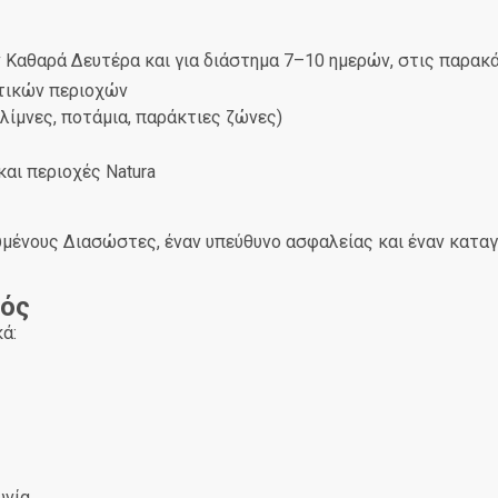
ν Καθαρά Δευτέρα και για διάστημα 7–10 ημερών, στις παρακ
στικών περιοχών
λίμνες, ποτάμια, παράκτιες ζώνες)
αι περιοχές Natura
μένους Διασώστες, έναν υπεύθυνο ασφαλείας και έναν κατα
μός
ά:
ωνία