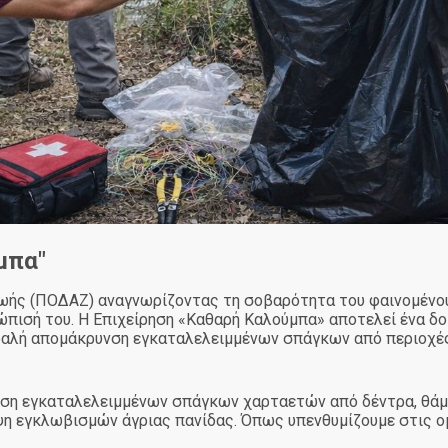
μπα"
ής (ΠΟΔΑΖ) αναγνωρίζοντας τη σοβαρότητα του φαινομένου,
τώπισή του. Η Επιχείρηση «Καθαρή Καλούμπα» αποτελεί ένα δ
σφαλή απομάκρυνση εγκαταλελειμμένων σπάγκων από περιοχές
ση εγκαταλελειμμένων σπάγκων χαρταετών από δέντρα, θάμν
ψη εγκλωβισμών άγριας πανίδας. Όπως υπενθυμίζουμε στις ο