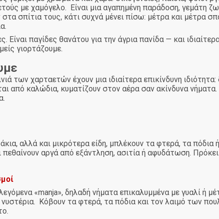
ετούς με χαμόγελο. Είναι μια αγαπημένη παράδοση, γεμάτη ζων
ν στα σπίτια τους, κάτι συχνά μένει πίσω: μέτρα και μέτρα σ
α.
. Είναι παγίδες θανάτου για την άγρια πανίδα — και ιδιαίτερ
μείς γιορτάζουμε.
υμε
νιά των χαρταετών έχουν μια ιδιαίτερα επικίνδυνη ιδιότητα:
ι από καλώδια, κυματίζουν στον αέρα σαν ακίνδυνα νήματα.
α.
κια, αλλά και μικρότερα είδη, μπλέκουν τα φτερά, τα πόδια 
πεθαίνουν αργά από εξάντληση, ασιτία ή αφυδάτωση. Πρόκει
σμοί
 λεγόμενα «manja», δηλαδή νήματα επικαλυμμένα με γυαλί ή μέ
νυστέρια. Κόβουν τα φτερά, τα πόδια και τον λαιμό των πο
το.