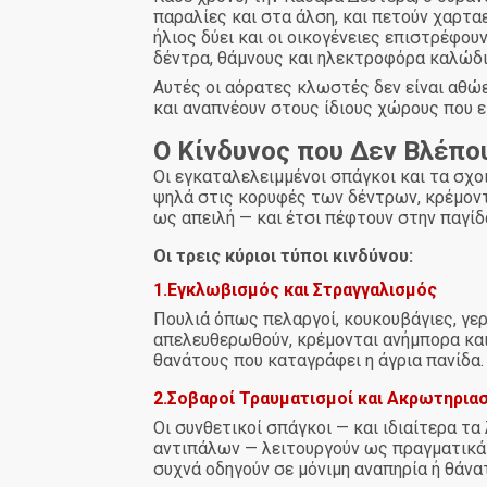
παραλίες και στα άλση, και πετούν χαρτα
ήλιος δύει και οι οικογένειες επιστρέφου
δέντρα, θάμνους και ηλεκτροφόρα καλώδι
Αυτές οι αόρατες κλωστές δεν είναι αθώες
και αναπνέουν στους ίδιους χώρους που ε
Ο Κίνδυνος που Δεν Βλέπο
Οι εγκαταλελειμμένοι σπάγκοι και τα σχοι
ψηλά στις κορυφές των δέντρων, κρέμοντα
ως απειλή — και έτσι πέφτουν στην παγίδ
Οι τρεις κύριοι τύποι κινδύνου:
1.Εγκλωβισμός και Στραγγαλισμός
Πουλιά όπως πελαργοί, κουκουβάγιες, γερά
απελευθερωθούν, κρέμονται ανήμπορα και 
θανάτους που καταγράφει η άγρια πανίδα.
2.Σοβαροί Τραυματισμοί και Ακρωτηρια
Οι συνθετικοί σπάγκοι — και ιδιαίτερα τα
αντιπάλων — λειτουργούν ως πραγματικά 
συχνά οδηγούν σε μόνιμη αναπηρία ή θάνα