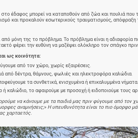
 στο έδαφος μπορεί να καταποθούν από ζώα και πουλιά που τ
ισμό και προκαλούν εσωτερικούς τραυματισμούς, απόφραξη 
από μόνη της το πρόβλημα. Το πρόβλημα είναι η αδιαφορία πο
ρταετό φέρει την ευθύνη να μαζέψει ολόκληρο τον σπάγκο πριν
αι ως κοινότητα:
γουμε από τον χώρο, χωρίς εξαιρέσεις.
ιά από δέντρα, θάμνους, φωλιές και ηλεκτροφόρα καλώδια.
οφεύγουμε τα συνθετικά, ενισχυμένα ή επικαλυμμένα νήματα
ο ή καλώδιο, το αφαιρούμε με προσοχή ή ειδοποιούμε τους αρ
ορούμε να κάνουμε με τα παιδιά μας πριν φύγουμε από τον χ
μορφες αναμνήσεις;» Η υπευθυνότητα είναι το πιο όμορφο μ
ας χαρταετός.