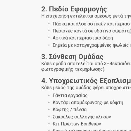
2. Πεδίο Εφαρμογής
Η επιχείρηση εκτελείται αμέσως μετά τη
•
Πάρκα και άλση αστικών και περια
•
Περιοχές κοντά σε υδάτινα σώματα(
•
Αστικά και περιαστικά δάση
•
Σημεία με καταγεγραμμένες φωλιές κ
3. Σύνθεση Ομάδας
Κάθε ομάδα αποτελείται από 3–4εκπαιδευ
φωτογραφικής τεκμηρίωσης).
4. Υποχρεωτικός Εξοπλισ
Κάθε μέλος της ομάδας φέρει υποχρεωτικ
•
Γάντια εργασίας
•
Κοντάρι απομάκρυνσης με κόφτη
•
Κόφτης / πένσα
•
Σακούλες συλλογής υλικών
•
Κιτ Πρώτων Βοηθειών
•
Κινητό τηλέφωνο για άμεση επικοιν