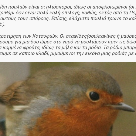
δη πουλιών είναι οι ηλιόσποροι, ιδίως οι αποφλοιωμένοι (οι
κριθάρι δεν είναι πολύ καλή επιλογή, καθώς, εκτός από τα Πε
αυτούς τους σπόρους. Επίσης, ελάχιστα πουλιά τρώνε το κα
.).
 προτίμηση των Κοτσυφιών. Οι σταφίδες(σουλτανίνες ή μαύρ
σουμε για μια-δυο ώρες στο νερό να μουλιάσουν πριν τις δώσο
τα κομμένα φρούτα
, ιδίως τα μήλα και τα ρόδια. Τα ρόδια μπο
υμε σε κάποιο κλαδί, μιμούμενοι την εικόνα μιας ροδιάς με