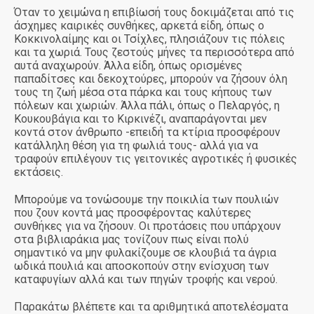
Όταν το χειμώνα η επιβίωσή τους δοκιμάζεται από τις
άσχημες καιρικές συνθήκες, αρκετά είδη, όπως ο
Κοκκινολαίμης και οι Τσίχλες, πλησιάζουν τις πόλεις
και τα χωριά. Τους ζεστούς μήνες τα περισσότερα από
αυτά αναχωρούν. Άλλα είδη, όπως ορισμένες
παπαδίτσες και δεκοχτούρες, μπορούν να ζήσουν όλη
τους τη ζωή μέσα στα πάρκα και τους κήπους των
πόλεων και χωριών. Άλλα πάλι, όπως ο Πελαργός, η
Κουκουβάγια και το Κιρκινέζι, αναπαράγονται μεν
κοντά στον άνθρωπο -επειδή τα κτίρια προσφέρουν
κατάλληλη θέση για τη φωλιά τους- αλλά για να
τραφούν επιλέγουν τις γειτονικές αγροτικές ή φυσικές
εκτάσεις.
Μπορούμε να τονώσουμε την ποικιλία των πουλιών
που ζουν κοντά μας προσφέροντας καλύτερες
συνθήκες για να ζήσουν. Οι προτάσεις που υπάρχουν
στα βιβλιαράκια μας τονίζουν πως είναι πολύ
σημαντικό να μην φυλακίζουμε σε κλουβιά τα άγρια
ωδικά πουλιά και αποσκοπούν στην ενίσχυση των
καταφυγίων αλλά και των πηγών τροφής και νερού.
Παρακάτω βλέπετε και τα αριθμητικά αποτελέσματα