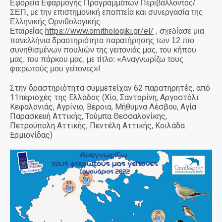
Εφορεία Εφαρμογής Προγραμμάτων Περιβάλλοντος/
ΣΕΠ, με την επιστημονική εποπτεία και συνεργασία της
Ελληνικής Ορνιθολογικής
https://www.ornithologiki.gr/el/
Εταιρείας
, σχεδίασε μια
πανελλήνια δραστηριότητα παρατήρησης των 12 πιο
συνηθισμένων πουλιών της γειτονιάς μας, του κήπου
μας, του πάρκου μας, με τίτλο: «Αναγνωρίζω τους
φτερωτούς μου γείτονες»!
Στην δραστηριότητα συμμετείχαν 62 παρατηρητές, από
11περιοχές της Ελλάδος (Χίο, Σαντορίνη, Αργοστόλι
Κεφαλονιάς, Αγρίνιο, Βέροια, Μήθυμνα Λέσβου, Αγία
Παρασκευή Αττικής, Τούμπα Θεσσαλονίκης,
Πετρούπολη Αττικής, Πεντέλη Αττικής, Κοιλάδα
Ερμιονίδας)