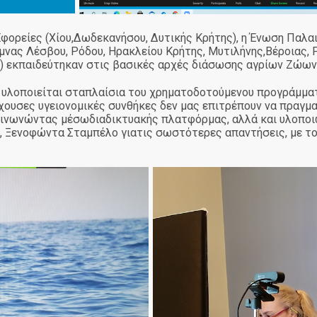
Εφορείες (Χίου,Δωδεκανήσου, Δυτικής Κρήτης), η Ένωση Παλ
ας Λέσβου, Ρόδου, Ηρακλείου Κρήτης, Μυτιλήνης,Βέροιας, Ρ
) εκπαιδεύτηκαν στις βασικές αρχές διάσωσης αγρίων Ζώων
υ υλοποιείται σταπλαίσια του χρηματοδοτούμενου προγράμματ
χουσες υγειονομικές συνθήκες δεν μας επιτρέπουν να πραγμ
κοινωνώντας μέσωδιαδικτυακής πλατφόρμας, αλλά και υλοποι
υ, Ξενοφώντα Σταμπέλο γιατις σωστότερες απαντήσεις, με το