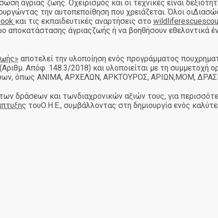
ωση άγριας ζωής. Οχειρισμός και οι τεχνικές είναι δεξιότη
ιουργώντας την αυτοπεποίθηση που χρειάζεται. Όλοι οιΔιασώ
book
και τις εκπαιδευτικές αναρτήσεις στο
wildliferescuescou
ρο αποκατάστασης άγριαςζωής ή να βοηθήσουν εθελοντικά έ
Ζωής»
αποτελεί την υλοποίηση ενός προγράμματος πουχρηματ
Αριθμ. Απόφ. 148.3/2018) και υλοποιείται με τη συμμετοχή 
ώων, όπως ΑΝΙΜΑ, ΑΡΧΕΛΩΝ, ΑΡΚΤΟΥΡΟΣ, ΑΡΙΩΝ,ΜΟΜ, ΔΡΑΣΗ 
των δράσεων και τωνδιαχρονικών αξιών τους, για περισσότε
άπτυξης
τουΟ.Η.Ε., συμβάλλοντας στη δημιουργία ενός καλύτ