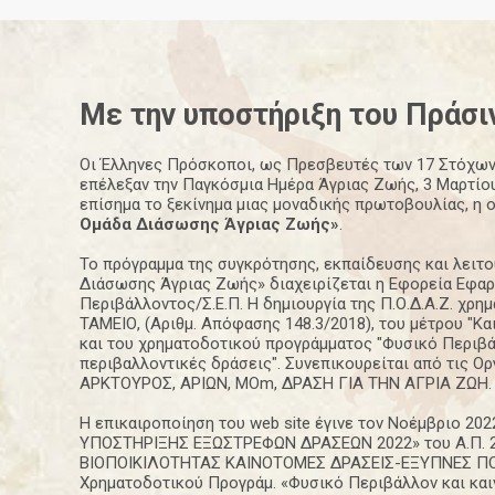
Με την υποστήριξη του
Πράσι
Οι Έλληνες Πρόσκοποι, ως Πρεσβευτές των 17 Στόχων
επέλεξαν την Παγκόσμια Ημέρα Άγριας Ζωής, 3 Μαρτίου
επίσημα το ξεκίνημα μιας μοναδικής πρωτοβουλίας, η 
Ομάδα Διάσωσης Άγριας Ζωής»
.
Το πρόγραμμα της συγκρότησης, εκπαίδευσης και λειτ
Διάσωσης Άγριας Ζωής» διαχειρίζεται η Εφορεία Εφα
Περιβάλλοντος/Σ.Ε.Π. Η δημιουργία της Π.Ο.Δ.Α.Ζ. χρ
ΤΑΜΕΙΟ, (Αριθμ. Απόφασης 148.3/2018), του μέτρου "Κα
και του χρηματοδοτικού προγράμματος "Φυσικό Περιβά
περιβαλλοντικές δράσεις". Συνεπικουρείται από τις 
ΑΡΚΤΟΥΡΟΣ, ΑΡΙΩΝ, ΜΟm, ΔΡΑΣΗ ΓΙΑ ΤΗΝ ΑΓΡΙΑ ΖΩΗ.
Η επικαιροποίηση του web site έγινε τον Νοέμβριο 20
ΥΠΟΣΤΗΡΙΞΗΣ ΕΞΩΣΤΡΕΦΩΝ ΔΡΑΣΕΩΝ 2022» του Α.Π. 
ΒΙΟΠΟΙΚΙΛΟΤΗΤΑΣ ΚΑΙΝΟΤΟΜΕΣ ΔΡΑΣΕΙΣ-ΕΞΥΠΝΕΣ ΠΟ
Χρηματοδοτικού Προγράμ. «Φυσικό Περιβάλλον και και