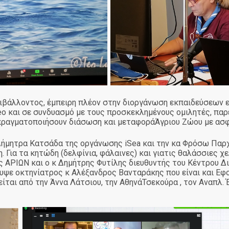
άλλοντος, έμπειρη πλέον στην διοργάνωση εκπαιδεύσεων εξ
eo και σε συνδυασμό με τους προσκεκλημένους ομιλητές, πα
α πραγματοποιήσουν διάσωση και μεταφοράΆγριου Ζώου με ασ
 Δήμητρα Κατσάδα της οργάνωσης iSea και την κα Φρόσω Παρ
. Για τα κητώδη (δελφίνια, φάλαινες) και γιατις θαλάσσιες χ
ς ΑΡΙΩΝ και ο κ Δημήτρης Φυτίλης διευθυντής του Κέντρου 
υψε οκτηνίατρος κ Αλέξανδρος Βανταράκης που είναι και Εφ
ίται από την Άννα Λάτσιου, την ΑθηνάΤσεκούρα , τον Αναπλ.