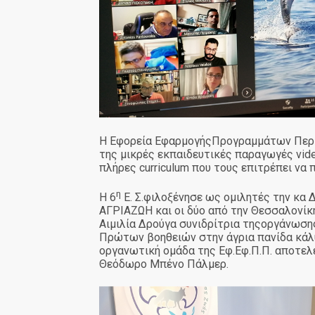
Η Εφορεία ΕφαρμογήςΠρογραμμάτων Περιβ
της μικρές εκπαιδευτικές παραγωγές vid
πλήρες curriculum που τους επιτρέπει ν
η
Η 6
Ε. Σ.φιλοξένησε ως ομιλητές την κα
ΑΓΡΙΑΖΩΗ και οι δύο από την Θεσσαλονίκη
Αιμιλία Δρούγα συνιδρίτρια τηςοργάνωση
Πρώτων βοηθειών στην άγρια πανίδα κάλ
οργανωτική ομάδα της Εφ.Εφ.Π.Π. αποτελε
Θεόδωρο Μπένο Πάλμερ.