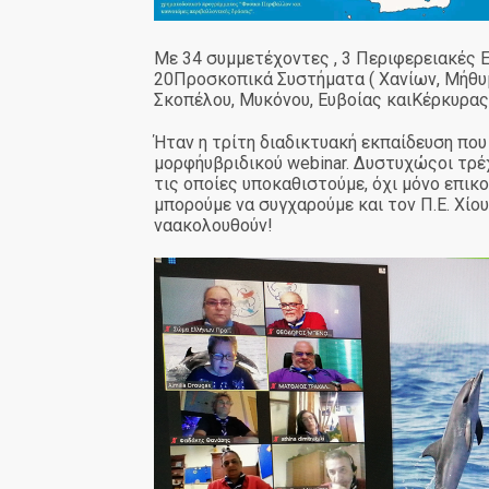
Με 34 συμμετέχοντες , 3 Περιφερειακές 
20Προσκοπικά Συστήματα ( Χανίων, Μήθυμν
Σκοπέλου, Μυκόνου, Ευβοίας καιΚέρκυρας
Ήταν η τρίτη διαδικτυακή εκπαίδευση πο
μορφήυβριδικού webinar. Δυστυχώςοι τρέ
τις οποίες υποκαθιστούμε, όχι μόνο επι
μπορούμε να συγχαρούμε και τον Π.Ε. Χίο
ναακολουθούν!