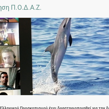
ση Π.Ο.Δ.Α.Ζ.
λληνικού Προσκοπισμού έχει δραστηριοποιηθεί για την δ