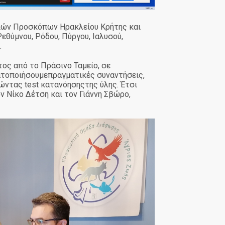
αιών Προσκόπων Ηρακλείου Κρήτης και
εθύμνου, Ρόδου, Πύργου, Ιαλυσού,
.
ος από το Πράσινο Ταμείο, σε
ατοποιήσουμεπραγματικές συναντήσεις,
ώντας test κατανόησηςτης ύλης. Έτσι
ν Νίκο Δέτση και τον Γιάννη Σβώρο,