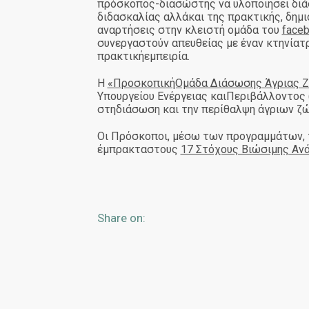
πρόσκοπος-διασώστης να υλοποιήσει διάσ
διδασκαλίας αλλάκαι της πρακτικής, δημ
αναρτήσεις στην κλειστή ομάδα του
face
συνεργαστούν απευθείας με έναν κτηνίατ
πρακτικήεμπειρία.
Η
«ΠροσκοπικήΟμάδα Διάσωσης Άγριας 
Υπουργείου Ενέργειας καιΠεριβάλλοντος (
στηδιάσωση και την περίθαλψη άγριων ζ
Οι Πρόσκοποι, μέσω των προγραμμάτων, 
έμπρακταστους
17 Στόχους Βιώσιμης Αν
Share on: