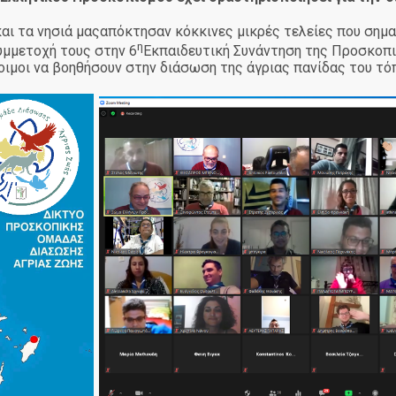
και τα νησιά μαςαπόκτησαν κόκκινες μικρές τελείες που σημα
η
υμμετοχή τους στην 6
Εκπαιδευτική Συνάντηση της Προσκοπι
οιμοι να βοηθήσουν στην διάσωση της άγριας πανίδας του τό