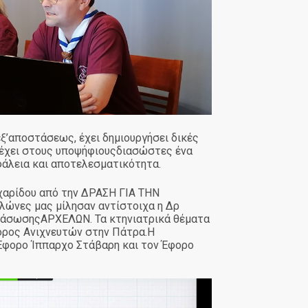
’αποστάσεως, έχει δημιουργήσει δικές
ρέχει στους υποψήφιουςδιασώστες ένα
φάλεια και αποτελεσματικότητα.
χαρίδου από την ΔΡΑΣΗ ΓΙΑ ΤΗΝ
ελώνες μας μίλησαν αντίστοιχα η Δρ
ΔιάσωσηςΑΡΧΕΛΩΝ. Τα κτηνιατρικά θέματα
ορος Ανιχνευτών στην Πάτρα.Η
 Έφορο Ίππαρχο Στάβαρη και τον Έφορο