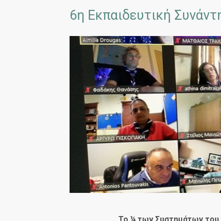
6η Εκπαιδευτική Συνάντη
Το ¼ των Συστημάτων του Ε