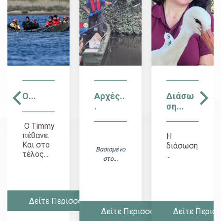
Ο...
Αρχές..
Διάσω
.
ση...
Ο Timmy
πέθανε.
Η
Και στο
διάσωση
Βασισμένο
τέλος...
...
στο...
Δείτε Περισσότερα
σσότερα
Δείτε Περισσότερα
Δείτε Περισ