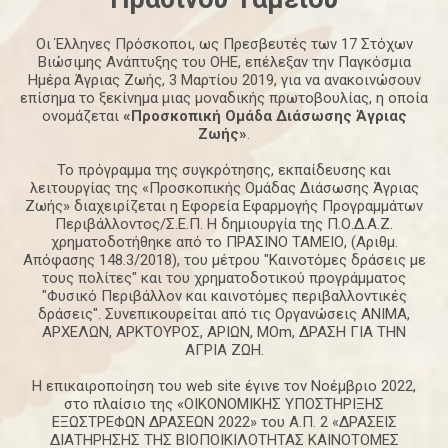
Οι Έλληνες Πρόσκοποι, ως Πρεσβευτές των 17 Στόχων
Βιώσιμης Ανάπτυξης του ΟΗΕ, επέλεξαν την Παγκόσμια
Ημέρα Άγριας Ζωής, 3 Μαρτίου 2019, για να ανακοινώσουν
επίσημα το ξεκίνημα μιας μοναδικής πρωτοβουλίας, η οποία
ονομάζεται
«Προσκοπική Ομάδα Διάσωσης Άγριας
Ζωής»
.
Το πρόγραμμα της συγκρότησης, εκπαίδευσης και
λειτουργίας της «Προσκοπικής Ομάδας Διάσωσης Άγριας
Ζωής» διαχειρίζεται η Εφορεία Εφαρμογής Προγραμμάτων
Περιβάλλοντος/Σ.Ε.Π. Η δημιουργία της Π.Ο.Δ.Α.Ζ.
χρηματοδοτήθηκε από το ΠΡΑΣΙΝΟ ΤΑΜΕΙΟ, (Αριθμ.
Απόφασης 148.3/2018), του μέτρου "Καινοτόμες δράσεις με
τους πολίτες" και του χρηματοδοτικού προγράμματος
"Φυσικό Περιβάλλον και καινοτόμες περιβαλλοντικές
δράσεις". Συνεπικουρείται από τις Οργανώσεις ΑΝΙΜΑ,
ΑΡΧΕΛΩΝ, ΑΡΚΤΟΥΡΟΣ, ΑΡΙΩΝ, ΜΟm, ΔΡΑΣΗ ΓΙΑ ΤΗΝ
ΑΓΡΙΑ ΖΩΗ.
Η επικαιροποίηση του web site έγινε τον Νοέμβριο 2022,
στο πλαίσιο της «ΟΙΚΟΝΟΜΙΚΗΣ ΥΠΟΣΤΗΡΙΞΗΣ
ΕΞΩΣΤΡΕΦΩΝ ΔΡΑΣΕΩΝ 2022» του Α.Π. 2 «ΔΡΑΣΕΙΣ
ΔΙΑΤΗΡΗΣΗΣ ΤΗΣ ΒΙΟΠΟΙΚΙΛΟΤΗΤΑΣ ΚΑΙΝΟΤΟΜΕΣ