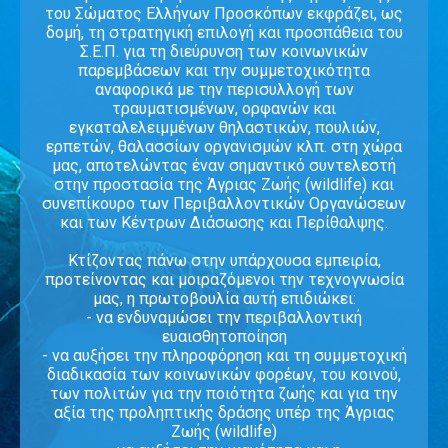
του Σώματος Ελλήνων Προσκόπων εκφράζει, ως
δομή, τη στρατηγική επιλογή και προσπάθεια του
Σ.Ε.Π. για τη διεύρυνση των κοινωνικών
παρεμβάσεων και την συμμετοχικότητα
αναφορικά με την περισυλλογή των
τραυματισμένων, ορφανών και
εγκαταλελειμμένων θηλαστικών, πουλιών,
ερπετών, θαλασσίων οργανισμών κλπ. στη χώρα
μας, αποτελώντας έναν σημαντικό συντελεστή
στην προστασία της Άγριας Ζωής (wildlife) και
συνεπίκουρο των Περιβαλλοντικών Οργανώσεων
και των Κέντρων Διάσωσης και Περίθαλψης.
Κτίζοντας πάνω στην υπάρχουσα εμπειρία,
προτείνοντας και μοιραζόμενοι την τεχνογνωσία
μας, η πρωτοβουλία αυτή επιδιώκει:
- να ενδυναμώσει την περιβαλλοντική
ευαισθητοποίηση
- να αυξήσει την πληροφόρηση και τη συμμετοχική
διαδικασία των κοινωνικών φορέων, του κοινού,
των πολιτών για την ποιότητα ζωής και για την
αξία της προληπτικής δράσης υπέρ της Άγριας
Ζωής (wildlife)