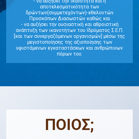
- να αυξήσει την ικανότητα και η
αποτελεσματικότητα των
δρώντων(συμμετεχόντων)-εθελοντών
Προσκόπων Διασωστών καθώς και
- να αυξήσει την ουσιαστική και αθροιστική
ανάπτυξη των ικανοτήτων του Ιδρύματος Σ.Ε.Π.
[και των συνεργαζόμενων οργανισμών] μέσω της
μεγιστοποίησης της αξιοποίησης των
υφιστάμενων εγκαταστάσεων και ανθρώπινων
πόρων του.
ΠΟΙΟΣ;